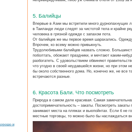
5. Балийцы
Впервые в Азии мы встретили много дурнопахнущих л
в Таиланде люди следят за чистотой тела и крайне ре
человека в грязной одежде с запахом пота.
От балийцев же мы первое время шарахались. Одежду 
Впрочем, ко всему можно привыкнуть.
Трудолюбивыми балийцев назвать сложно. Большинст
поболтать, обожают праздники, и мечтают каким-ниб
разбогатеть. С удовольствием обвиняют правительство
что угодно в своей неудавшейся жизни, но при этом не
бы около собственного дома. Но, конечно же, не все т
встречаются разные.
6. Красота Бали. Что посмотреть
Природа в самом деле красивая. Самая замечательна
достопримечательность – закаты. Посмотреть закаты 
занимают места на пляжах и вьюпойнтах. Если б не г
местные торговцы, то можно было бы наслаждаться ви
хорошо и