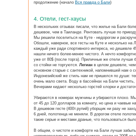
продолжение (начало
Вся правда о Бали
)
4. Отели, гест-хаусы
В нескольких отзывах писали, что жилье на Бали бол
дешевое, чем в Таиланде. Рентовать лучше по приезду,
Мы решили поселиться на Куте - недорогом и раскруч
Обошли, наверное, все гесты на Куте и несколько на 
каждый уже ради спортивного интереса, но дешевле 45
нашли ничего более-менее чистого. А нечто комфортн
уже от 80$ (после торга). Приличные же отели лучше б
со стойки не торгуются.
Легиан
в целом дешевле, че
основном старые с сантехникой, напомнившей нам о с
Индонезийский же стиль нам не пришелся по душе: те
очень мало света. Воду в бассейнах на Бали чистить, 
Вечерами кидают несколько горстей хлорки и достато
Убираются в номерах мужчины и убираются плохо. Мы
от 45 до 120 долларов за комнату, но цена и чаевые н
В дешевом гесте (400т.рупий) уборщик ни разу не зах
6 дней, полотенца не меняли. В дорогом отеле полоте
такие серые и местами драные, что пользоваться было
В общем, о чистоте и комфорте на Бали лучше забыт
непривередливым, либо уж снимать отели от 200$ за 