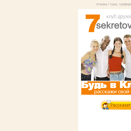
отзывы
!
туры, турфи