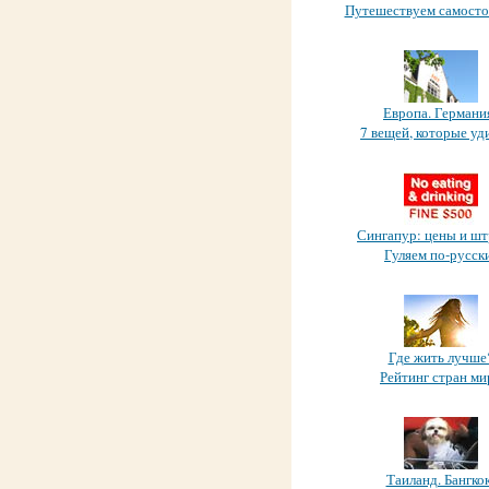
Путешествуем самосто
Европа. Германи
7 вещей, которые уд
Сингапур: цены и ш
Гуляем по-русск
Где жить лучше
Рейтинг стран ми
Таиланд. Бангкок