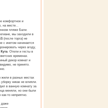
ее комфортное и
 на месте...
енном пляже Бали.
Легиане, мы заходили в
$ (после торга) не
ое с инетом начинается
ронировать через агоду,
м
Кута
. Отели и гесты в
оветских временах.
мный декор комнат и
видимо, не принято.
чно.
 жили в разных местах
а уборку никак не влияли.
одил в ванную комнату за
нца меняли, но они были
 как-то неприятно.
ь даже
номер.