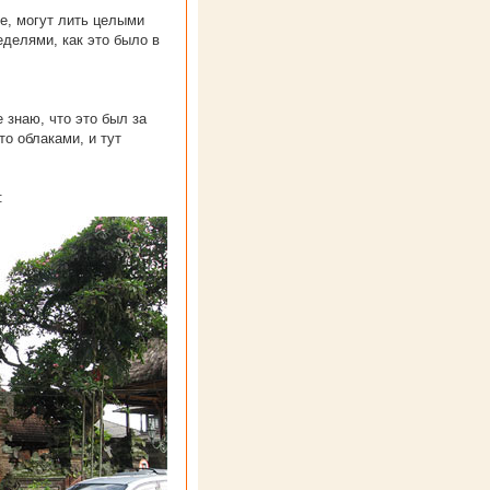
е, могут лить целыми
еделями, как это было в
е знаю, что это был за
то облаками, и тут
: