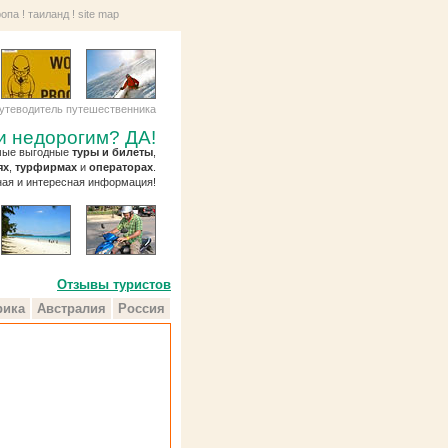
ропа
!
таиланд
!
site map
утеводитель путешественника
и недорогим? ДА!
амые выгодные
туры и билеты
,
ях
,
турфирмах
и
операторах
.
ная и интересная информация!
Отзывы туристов
ика
Австралия
Россия