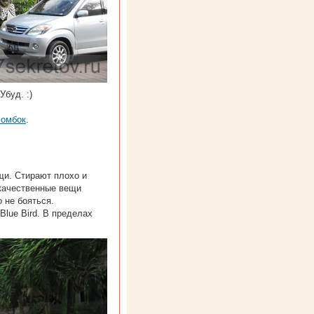
Убуд. :)
Ломбок
.
щи. Стирают плохо и
 качественные вещи
 не бояться.
Blue Bird. В пределах