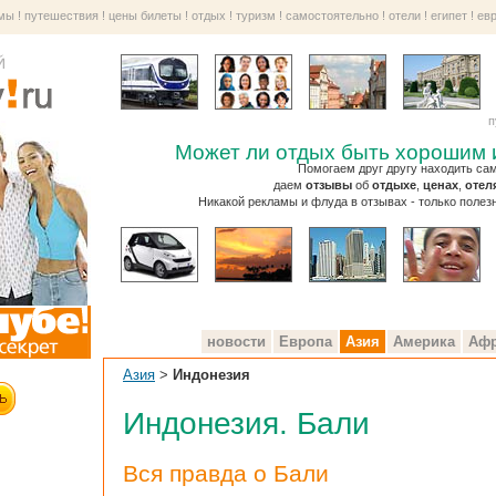
рмы
!
путешествия
!
цены билеты
!
отдых
!
туризм
!
самостоятельно
!
отели
!
египет
!
ев
п
Может ли отдых быть хорошим 
Помогаем друг другу находить с
даем
отзывы
об
отдыхе
,
ценах
,
отел
Никакой рекламы и флуда в отзывах - только полез
новости
Европа
Азия
Америка
Афр
Азия
>
Индонезия
Индонезия. Бали
Вся правда о Бали