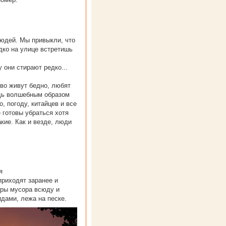
юдей. Мы привыкли, что
дко на улице встретишь
они стирают редко...
во живут бедно, любят
удь волшебным образом
, погоду, китайцев и все
 готовы убраться хотя
акие. Как и везде, люди
я
приходят заранее и
оры мусора всюду и
дами, лежа на песке.