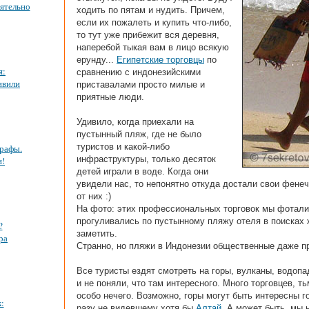
ятельно
ходить по пятам и нудить. Причем,
если их пожалеть и купить что-либо,
то тут уже прибежит вся деревня,
наперебой тыкая вам в лицо всякую
ерунду...
Египетские торговцы
по
я:
сравнению с индонезийскими
ивили
приставалами просто милые и
приятные люди.
Удивило, когда приехали на
пустынный пляж, где не было
туристов и какой-либо
трафы.
инфраструктуры, только десяток
и!
детей играли в воде. Когда они
увидели нас, то непонятно откуда достали свои фенеч
от них :)
На фото: этих профессиональных торговок мы фотали
прогуливались по пустынному пляжу отеля в поисках 
?
заметить.
ра
Странно, но пляжи в Индонезии общественные даже пр
Все туристы ездят смотреть на горы, вулканы, водопа
и не поняли, что там интересного. Много торговцев, т
особо нечего. Возможно, горы могут быть интересны 
:
разу не видевшему хотя бы
Алтай
. А может быть, мы 