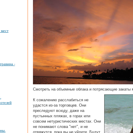
 мест
травина -
Смотреть на объемные облака и потрясающие закаты 
.
К сожалению расслабиться не
 отелей
удастся из-за торговцев. Они
преследуют всюду, даже на
пустынных пляжах, в горах или
совсем нетуристических местах. Они
не понимают слова "нет", и не
ны.
отвяжутся, пока вы не уйдете. Будут