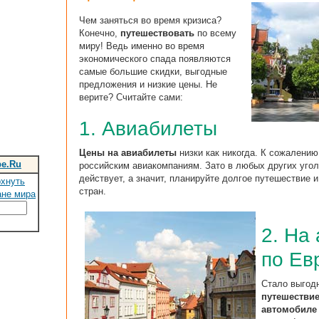
Чем заняться во время кризиса?
Конечно,
путешествовать
по всему
миру! Ведь именно во время
экономического спада появляются
самые большие скидки, выгодные
предложения и низкие цены. Не
верите? Считайте сами:
1. Авиабилеты
Цены на авиабилеты
низки как никогда. К сожалению
be.Ru
российским авиакомпаниям. Зато в любых других угол
действует, а значит, планируйте долгое путешествие и
охнуть
стран.
ане мира
2. На
по Ев
Стало выгодн
путешествие
автомобиле