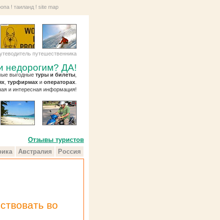
ропа
!
таиланд
!
site map
утеводитель путешественника
и недорогим? ДА!
амые выгодные
туры и билеты
,
ях
,
турфирмах
и
операторах
.
ная и интересная информация!
Отзывы туристов
ика
Австралия
Россия
!
ствовать во