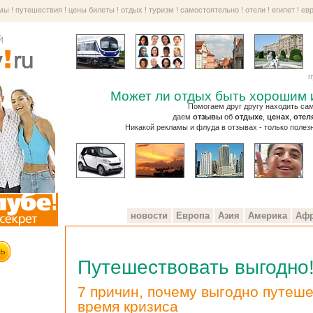
рмы
!
путешествия
!
цены билеты
!
отдых
!
туризм
!
самостоятельно
!
отели
!
египет
!
ев
п
Может ли отдых быть хорошим 
Помогаем друг другу находить с
даем
отзывы
об
отдыхе
,
ценах
,
отел
Никакой рекламы и флуда в отзывах - только полез
новости
Европа
Азия
Америка
Афр
Путешествовать выгодно
7 причин, почему выгодно путеше
время кризиса