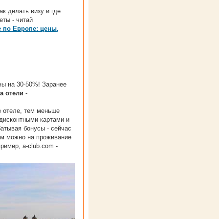
ак делать визу и где
еты - читай
 по Европе: цены,
ны на 30-50%! Заранее
а отели
-
в отеле, тем меньше
 дисконтными картами и
атывая бонусы - сейчас
том можно на проживание
ример, a-club.com -