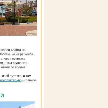
ешевле билета на
осквы, но из регионов.
 сперва почитать
ель, тем более что
 отеле по вполне
шевой путевке, а там
амостоятельно
- главное
ти