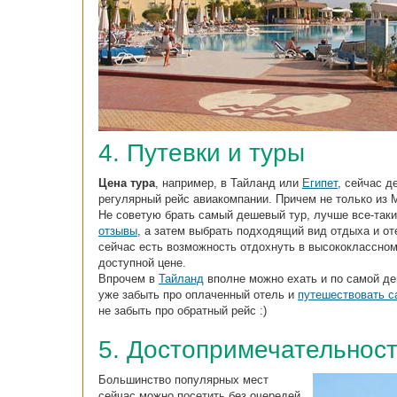
4. Путевки и туры
Цена тура
, например, в Тайланд или
Египет
, сейчас д
регулярный рейс авиакомпании. Причем не только из М
Не советую брать самый дешевый тур, лучше все-таки
отзывы
, а затем выбрать подходящий вид отдыха и от
сейчас есть возможность отдохнуть в высококлассном
доступной цене.
Впрочем в
Тайланд
вполне можно ехать и по самой де
уже забыть про оплаченный отель и
путешествовать с
не забыть про обратный рейс :)
5. Достопримечательнос
Большинство популярных мест
сейчас можно посетить без очередей.